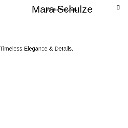
Mara Schulze
Wedding Photography
I'LL LET You Shine.
Timeless Elegance & Details.